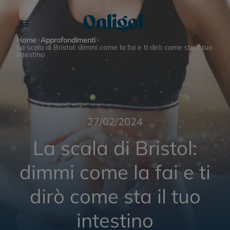
Home
Approfondimenti
La scala di Bristol: dimmi come la fai e ti dirò come sta il tuo
intestino
Onligol Bambini
27/02/2024
Stitichezza
Onligol Fibre
La scala di Bristol:
Stitichezza nelle donne
dimmi come la fai e ti
Onligol Macrogol 4000
dirò come sta il tuo
Stitichezza negli anziani
Clisma Lax
intestino