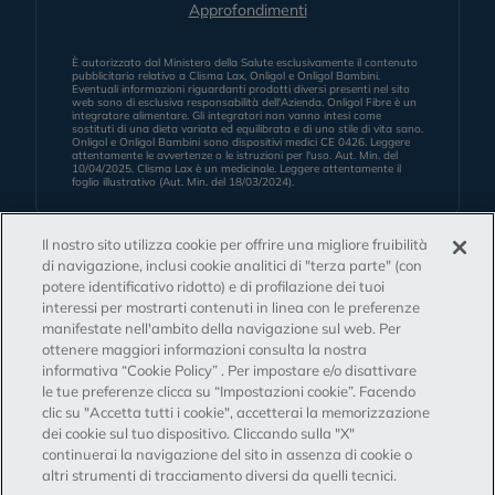
Approfondimenti
È autorizzato dal Ministero della Salute esclusivamente il contenuto
pubblicitario relativo a Clisma Lax, Onligol e Onligol Bambini.
Eventuali informazioni riguardanti prodotti diversi presenti nel sito
web sono di esclusiva responsabilità dell'Azienda. Onligol Fibre è un
integratore alimentare. Gli integratori non vanno intesi come
sostituti di una dieta variata ed equilibrata e di uno stile di vita sano.
Onligol e Onligol Bambini sono dispositivi medici CE 0426. Leggere
attentamente le avvertenze o le istruzioni per l'uso. Aut. Min. del
10/04/2025. Clisma Lax è un medicinale. Leggere attentamente il
foglio illustrativo (Aut. Min. del 18/03/2024).
Il nostro sito utilizza cookie per offrire una migliore fruibilità
di navigazione, inclusi cookie analitici di "terza parte" (con
Privacy policy
potere identificativo ridotto) e di profilazione dei tuoi
Cookie policy
interessi per mostrarti contenuti in linea con le preferenze
Sitemap
manifestate nell'ambito della navigazione sul web. Per
Dichiarazione di Accessibilità
ottenere maggiori informazioni consulta la nostra
informativa “Cookie Policy” . Per impostare e/o disattivare
Farmacovigilanza
le tue preferenze clicca su “Impostazioni cookie”. Facendo
Diritti degli interessati
clic su "Accetta tutti i cookie", accetterai la memorizzazione
Avvertenze di rischio
dei cookie sul tuo dispositivo. Cliccando sulla "X"
continuerai la navigazione del sito in assenza di cookie o
altri strumenti di tracciamento diversi da quelli tecnici.