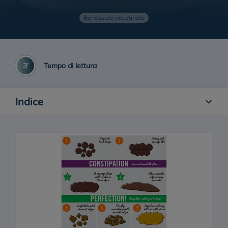
Stitichezza nei bambini
Benessere intestinale
Tipi di stitichezza
3’
Tempo di lettura
Indice