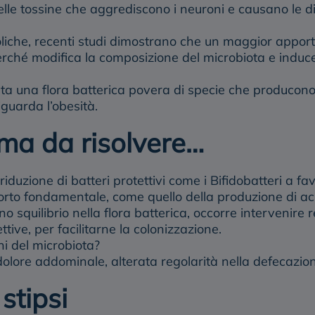
lle tossine che aggrediscono i neuroni e causano le di
liche, recenti studi dimostrano che un maggior apporto
perché modifica la composizione del microbiota e indu
ta una flora batterica povera di specie che producono i
iguarda l’obesità.
ema da risolvere…
a riduzione di batteri protettivi come i Bifidobatteri a
rto fondamentale, come quello della produzione di aci
no squilibrio nella flora batterica, occorre intervenire 
ettive, per facilitarne la colonizzazione.
i del microbiota?
olore addominale, alterata regolarità nella defecazio
stipsi