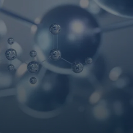
Tipi di
stitichezza