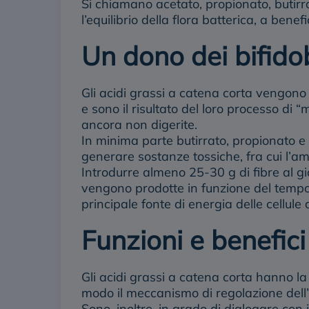
Si chiamano
acetato, propionato, butirr
l’equilibrio della flora batterica
, a benefi
Un dono dei bifido
Gli acidi grassi a catena corta vengono p
e sono il risultato del loro processo di 
ancora non digerite.
In minima parte butirrato, propionato e
generare sostanze tossiche, fra cui l’
Introdurre almeno 25-30 g di fibre al g
vengono prodotte in funzione del tempo d
principale fonte di energia delle cellule 
Funzioni e benefici
Gli
acidi grassi a catena corta
hanno la 
modo il meccanismo di regolazione dell
Sono, inoltre, in grado di dialogare con 