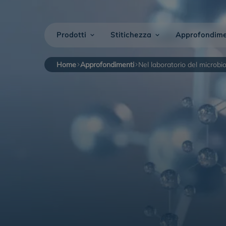
Prodotti
Stitichezza
Approfondime
Home
Approfondimenti
Nel laboratorio del microbio
Stitichezza nelle
Stitichezza
donne
Onligol Bambini
Onligol Fibre