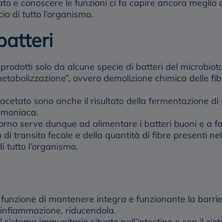
ato
e conoscere le funzioni ci fa capire ancora meglio
cio di tutto l’organismo.
batteri
rodotti solo da alcune specie di batteri del microbiota,
“metabolizzazione”, ovvero demolizione chimica delle fib
 acetato sono anche il risultato della fermentazione d
ammoniaca.
iorno serve dunque ad alimentare i batteri buoni e a f
i transito fecale e della quantità di fibre presenti ne
di tutto l’organismo.
funzione di mantenere integra e funzionante la barriera
’infiammazione, riducendola.
il sistema immunitario situato nell’intestino e con il s