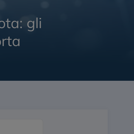
ta: gli
orta