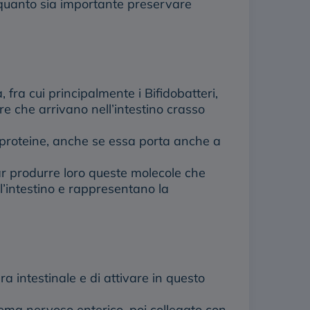
 quanto sia importante
preservare
 fra cui principalmente i Bifidobatteri,
re che arrivano nell’intestino crasso
i proteine, anche se essa porta anche a
ar produrre loro queste molecole che
ll’intestino e rappresentano la
 intestinale e di attivare in questo
istema nervoso enterico, poi collegato con