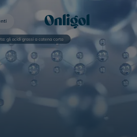
nti
ta: gli acidi grassi a catena corta
Stitichezza negli
Stitichezza nei
anziani
bambini
Onligol
Macrogol 4000
Clisma Lax