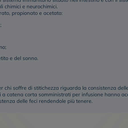
li chimici e neurochimici.
rrato, propionato e acetato:
;
mo;
tito e del sonno.
 chi soffre di stitichezza riguarda la consistenza dell
si a catena corta somministrati per infusione hanno acce
sistenza delle feci rendendole più tenere.