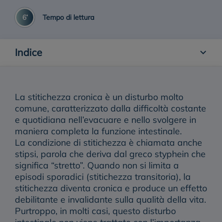
Stitichezza nei bambini
6’
Tempo di lettura
Tipi di stitichezza
Indice
La
stitichezza cronica
è un disturbo molto
comune, caratterizzato dalla
difficoltà costante
e quotidiana
nell’evacuare e nello svolgere in
maniera completa la funzione intestinale.
La condizione di stitichezza è chiamata anche
stipsi
, parola che deriva dal greco styphein che
significa “stretto”. Quando non si limita a
episodi sporadici (stitichezza transitoria), la
stitichezza diventa cronica e produce un effetto
debilitante e
invalidante
sulla qualità della vita.
Purtroppo, in molti casi, questo disturbo
intestinale non viene trattato con l’importanza