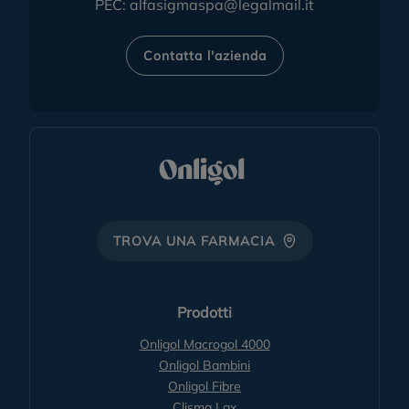
PEC:
alfasigmaspa@legalmail.it
Contatta l'azienda
TROVA UNA FARMACIA
Prodotti
Onligol Macrogol 4000
Onligol Bambini
Onligol Fibre
Clisma Lax