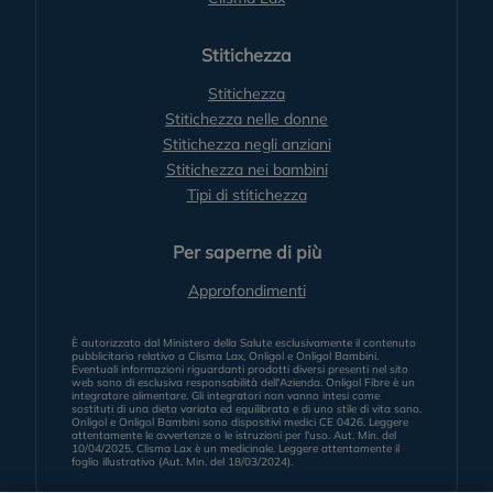
Stitichezza
Stitichezza
Stitichezza nelle donne
Stitichezza negli anziani
Stitichezza nei bambini
Tipi di stitichezza
Per saperne di più
Approfondimenti
È autorizzato dal Ministero della Salute esclusivamente il contenuto
pubblicitario relativo a Clisma Lax, Onligol e Onligol Bambini.
Eventuali informazioni riguardanti prodotti diversi presenti nel sito
web sono di esclusiva responsabilità dell'Azienda. Onligol Fibre è un
integratore alimentare. Gli integratori non vanno intesi come
sostituti di una dieta variata ed equilibrata e di uno stile di vita sano.
Onligol e Onligol Bambini sono dispositivi medici CE 0426. Leggere
attentamente le avvertenze o le istruzioni per l'uso. Aut. Min. del
10/04/2025. Clisma Lax è un medicinale. Leggere attentamente il
foglio illustrativo (Aut. Min. del 18/03/2024).