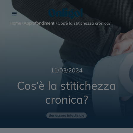
Home
Approfondimenti
Cos’è la stitichezza cronica?
Onligol Bambini
11/03/2024
Stitichezza
Onligol Fibre
Cos’è la stitichezza
Stitichezza nelle donne
cronica?
Onligol Macrogol 4000
Stitichezza negli anziani
Benessere intestinale
Clisma Lax