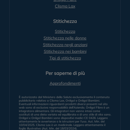
Clisma Lax
Stitichezza
Stitichezza
Stitichezza nelle donne
Stitichezza negli anziani
Stitichezza nei bambini
Tipi di stitichezza
Per saperne di più
Approfondimenti
È autorizzato dal Ministero della Salute esclusivamente il contenuto
pubblicitario relativo a Clisma Lax, Onligol e Onligol Bambini.
Eventuali informazioni riguardanti prodotti diversi presenti nel sito
web sono di esclusiva responsabilità dell'Azienda. Onligol Fibre è un
integratore alimentare. Gli integratori non vanno intesi come
sostituti di una dieta variata ed equilibrata e di uno stile di vita sano.
Onligol e Onligol Bambini sono dispositivi medici CE 0426. Leggere
attentamente le avvertenze o le istruzioni per l'uso. Aut. Min. del
10/04/2025. Clisma Lax è un medicinale. Leggere attentamente il
foglio illustrativo (Aut. Min. del 18/03/2024).