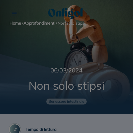
Home
Approfondimenti
Non solo stipsi
Onligol Bambini
06/03/2024
Stitichezza
Onligol Fibre
Non solo stipsi
Stitichezza nelle donne
Onligol Macrogol 4000
Benessere intestinale
Stitichezza negli anziani
Clisma Lax
2’
Tempo di lettura