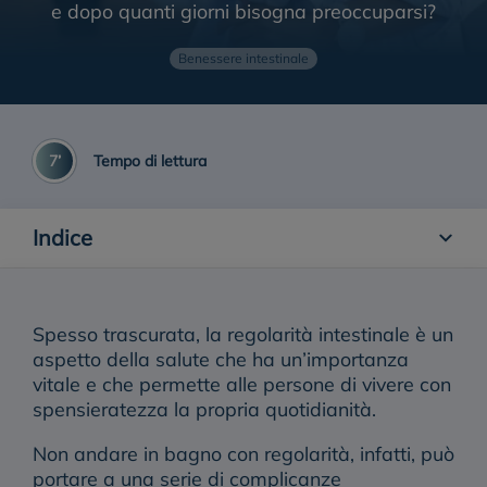
e dopo quanti giorni bisogna preoccuparsi?
Stitichezza nei bambini
Benessere intestinale
Tipi di stitichezza
7’
Tempo di lettura
Indice
Spesso trascurata, la
regolarità intestinale
è un
aspetto della salute che ha un’importanza
vitale e che permette alle persone di vivere con
spensieratezza la propria quotidianità.
Non andare in bagno con regolarità, infatti, può
portare a una serie di complicanze